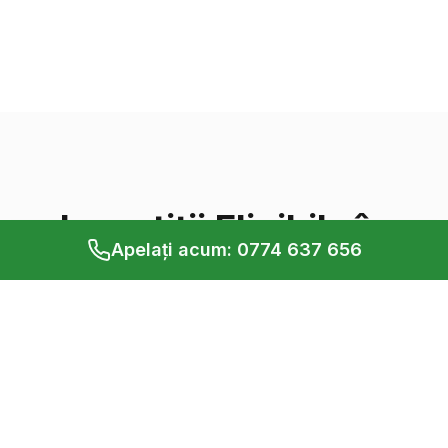
Investiții Eligibile în
Apelați acum: 0774 637 656
Apicultură
Programul DR 14 acoperă o gamă largă de
investiții necesare pentru dezvoltarea
exploatației dumneavoastră apicole.